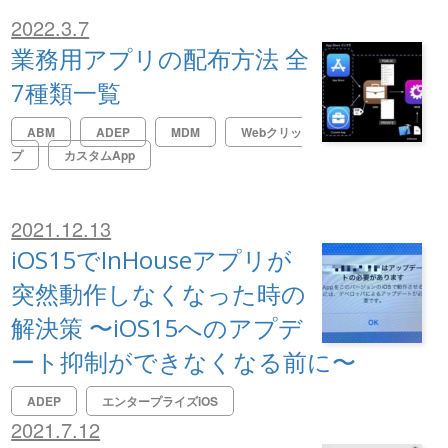
2022.3.7
業務用アプリの配布方法 全
7種類一覧
ABM
ADEP
MDM
Webクリッ
プ
カスタムApp
2021.12.13
iOS15でInHouseアプリが
突然動作しなくなった時の
解決策 〜iOS15へのアプデ
ート抑制ができなくなる前に〜
ADEP
エンタープライズiOS
2021.7.12